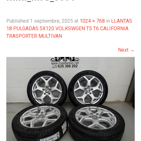
Published
1 septiembre, 2025
at
1024 × 768
in
LLANTAS
18 PULGADAS 5X120 VOLKSWGEN T5 T6 CALIFORNIA
TRASPORTER MULTIVAN
Next
→