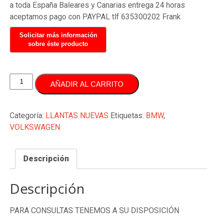
a toda España Baleares y Canarias entrega 24 horas
aceptamos pago con PAYPAL tlf 635300202 Frank
LLANTAS
AÑADIR AL CARRITO
18
PULGADAS
5X120
Categoría:
LLANTAS NUEVAS
Etiquetas:
BMW
,
VOLKSWGEN
VOLKSWAGEN
T5
T6
Descripción
CALIFORNIA
TRASPORTER
MULTIVAN
Descripción
cantidad
PARA CONSULTAS TENEMOS A SU DISPOSICIÓN