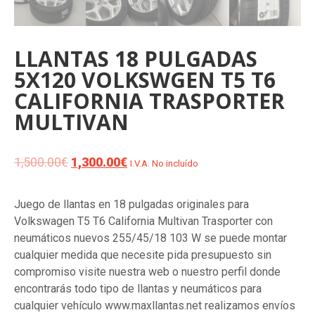
LLANTAS 18 PULGADAS
5X120 VOLKSWGEN T5 T6
CALIFORNIA TRASPORTER
MULTIVAN
1,500.00
€
El
1,300.00
€
El
I.V.A. No incluído
precio
precio
original
actual
Juego de llantas en 18 pulgadas originales para
era:
es:
Volkswagen T5 T6 California Multivan Trasporter con
1,500.00€.
1,300.00€.
neumáticos nuevos 255/45/18 103 W se puede montar
cualquier medida que necesite pida presupuesto sin
compromiso visite nuestra web o nuestro perfil donde
encontrarás todo tipo de llantas y neumáticos para
cualquier vehículo www.maxllantas.net realizamos envíos