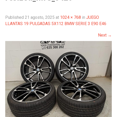
Published
21 agosto, 2025
at
1024 × 768
in
JUEGO
LLANTAS 19 PULGADAS 5X112 BMW SERIE 3 E90 E46
Next
→