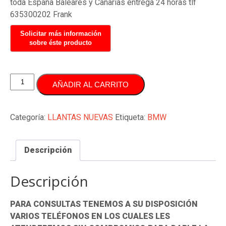
toda España Baleares y Canarias entrega 24 horas tlf
635300202 Frank
JUEGO
AÑADIR AL CARRITO
LLANTAS
19
PULGADAS
Categoría:
LLANTAS NUEVAS
Etiqueta:
BMW
5X112
BMW
Descripción
SERIE
3
E90
Descripción
E46
cantidad
PARA CONSULTAS TENEMOS A SU DISPOSICIÓN
VARIOS TELÉFONOS EN LOS CUALES LES