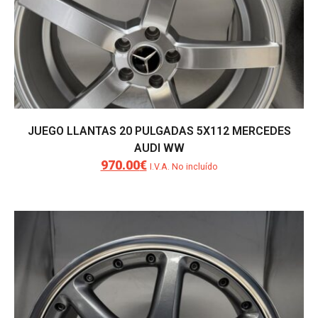
JUEGO LLANTAS 20 PULGADAS 5X112 MERCEDES
AUDI WW
970.00
€
El
El
I.V.A. No incluído
precio
precio
original
actual
era:
es:
1,200.00€.
970.00€.