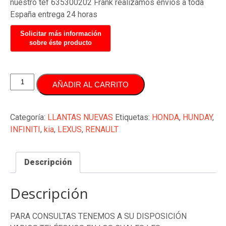
nuestro tef 635300202 Frank realizamos envíos a toda
España entrega 24 horas
JUEGO
AÑADIR AL CARRITO
LLANTAS
18
PULGADAS
Categoría:
LLANTAS NUEVAS
Etiquetas:
HONDA
,
HUNDAY
,
ORIGINALES
INFINITI
,
kia
,
LEXUS
,
RENAULT
RENAULT
cantidad
Descripción
Descripción
PARA CONSULTAS TENEMOS A SU DISPOSICIÓN