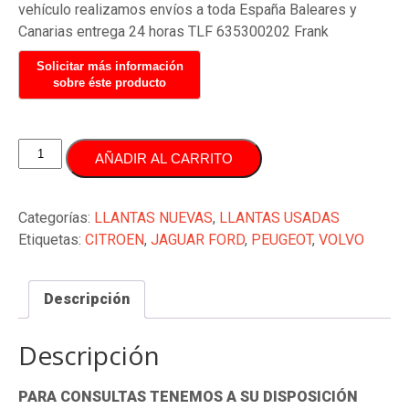
vehículo realizamos envíos a toda España Baleares y
Canarias entrega 24 horas TLF 635300202 Frank
JUEGO
AÑADIR AL CARRITO
LLANTAS
18
PULAGADAS
Categorías:
LLANTAS NUEVAS
,
LLANTAS USADAS
ORIGINALES
Etiquetas:
CITROEN
,
JAGUAR FORD
,
PEUGEOT
,
VOLVO
JAGUAR
FORD
Descripción
CITROEN
PEUGEOT
cantidad
Descripción
PARA CONSULTAS TENEMOS A SU DISPOSICIÓN