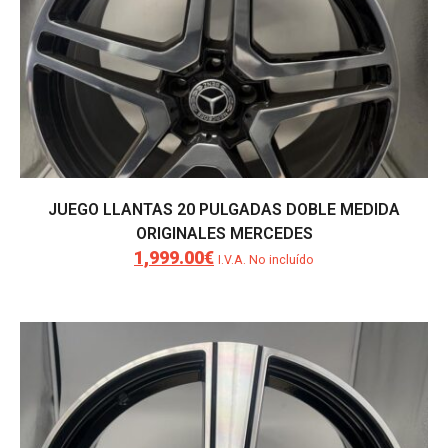
JUEGO LLANTAS 20 PULGADAS DOBLE MEDIDA
ORIGINALES MERCEDES
1,999.00
€
El
El
I.V.A. No incluído
precio
precio
original
actual
era:
es:
2,500.00€.
1,999.00€.