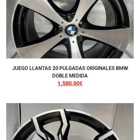
JUEGO LLANTAS 20 PULGADAS ORIGINALES BMW
DOBLE MEDIDA
1,580.00
€
El
El
precio
precio
original
actual
era:
es:
1,900.00€.
1,580.00€.