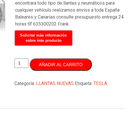
encontrara todo tipo de llantas y neumáticos para
cualquier vehículo realizamos envíos a toda España
Baleares y Canarias consulte presupuesto entrega 24
horas tlf 635300202 Frank
JUEGO
AÑADIR AL CARRITO
DE
LLANTAS
19
Categoría:
LLANTAS NUEVAS
Etiqueta:
TESLA
PULGADAS
5X120
TESLA
cantidad