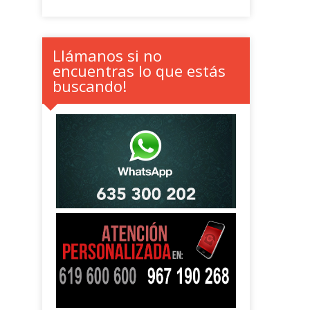
Llámanos si no
encuentras lo que estás
buscando!