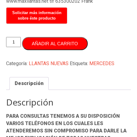
www.maxllantas.net tlf 635300202 Frank
JUEGO
AÑADIR AL CARRITO
LLANTAS
18
PULGADAS
Categoría:
LLANTAS NUEVAS
Etiqueta:
MERCEDES
5X112
MERCEDES
Descripción
SLK
CLK
CLS
Descripción
SL
cantidad
PARA CONSULTAS TENEMOS A SU DISPOSICIÓN
VARIOS TELÉFONOS EN LOS CUALES LES
ATENDEREMOS SIN COMPROMISO PARA DARLE LA