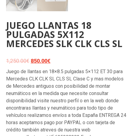
JUEGO LLANTAS 18
PULGADAS 5X112
MERCEDES SLK CLK CLS SL
1,250.00
€
El
850.00
€
El
precio
precio
Juego de llantas en 18×8.5 pulgadas 5×112 ET 30 para
original
actual
Mercedes CLK CLK SL CLS SL Clase C y mas modelos
era:
es:
de Mercedes antiguos con posibilidad de montar
1,250.00€.
850.00€.
neumáticos en la medida que necesite consultar
disponibilidad visite nuestro perfil o en la web donde
encontraras llantas y neumáticos para todo tipo de
vehículos realizamos envíos a toda España ENTREGA 24
horas aceptamos pago por PAYPAL o con tarjeta de
crédito también atreves de nuestra web