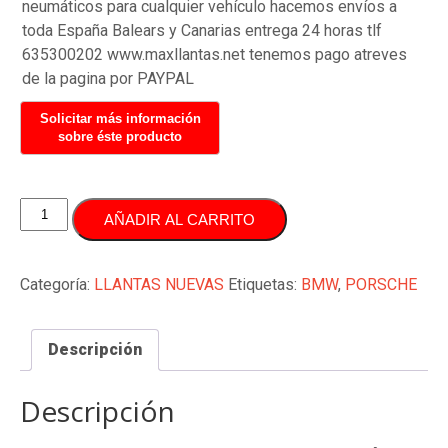
neumáticos para cualquier vehículo hacemos envíos a
toda España Balears y Canarias entrega 24 horas tlf
635300202 www.maxllantas.net tenemos pago atreves
de la pagina por PAYPAL
JUEGO
AÑADIR AL CARRITO
LLANTAS
22
PULGADAS
Categoría:
LLANTAS NUEVAS
Etiquetas:
BMW
,
PORSCHE
5X112
PORSCHE
Descripción
MACAN
Y
BMW
Descripción
SERIE