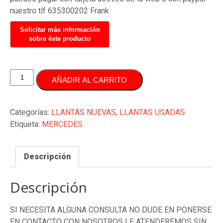
nuestro tlf 635300202 Frank
JUEGO
AÑADIR AL CARRITO
LLANTAS
ORIGINAL
MERCEDES
Categorías:
LLANTAS NUEVAS
,
LLANTAS USADAS
19
Etiqueta:
MERCEDES
PULGADAS
cantidad
Descripción
Descripción
SI NECESITA ALGUNA CONSULTA NO DUDE EN PONERSE
EN CONTACTO CON NOSOTROS LE ATENDEREMOS SIN