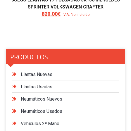
SPRINTER VOLKSWAGEN CRAFTER
820.00
€
El
El
I.V.A. No incluído
precio
precio
original
actual
era:
es:
890.00€.
820.00€.
PRODUCTOS
Llantas Nuevas
Llantas Usadas
Neumáticos Nuevos
Neumáticos Usados
Vehículos 2ª Mano