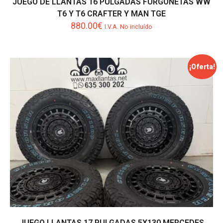
JUEGO DE LLANTAS 16 PULGADAS FURGONETAS WW
T6 Y T6 CRAFTER Y MAN TGE
880.00
€
I.V.A. No incluído
¡Oferta!
JUEGO LLANTAS 17 PULGADAS 5X130 MERCEDES