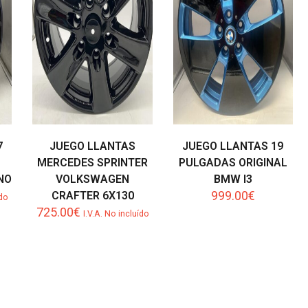
7
JUEGO LLANTAS
JUEGO LLANTAS 19
MERCEDES SPRINTER
PULGADAS ORIGINAL
NO
VOLKSWAGEN
BMW I3
999.00
€
CRAFTER 6X130
ído
725.00
€
I.V.A. No incluído