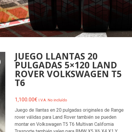
JUEGO LLANTAS 20
PULGADAS 5×120 LAND
ROVER VOLKSWAGEN T5
T6
1,100.00
€
I.V.A. No incluído
Juego de llantas en 20 pulgadas originales de Range
rover válidas para Land Rover también se pueden
montar en Volkswagen T5 T6 Multivan California
Trasporte también valen para BMW X5 X6 X4 X1 Y