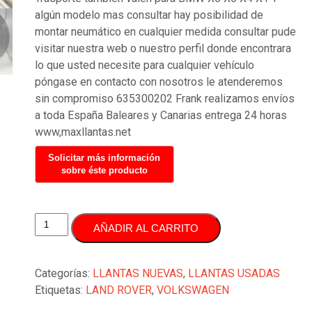
algún modelo mas consultar hay posibilidad de
montar neumático en cualquier medida consultar pude
visitar nuestra web o nuestro perfil donde encontrara
lo que usted necesite para cualquier vehículo
póngase en contacto con nosotros le atenderemos
sin compromiso 635300202 Frank realizamos envíos
a toda España Baleares y Canarias entrega 24 horas
www,maxllantas.net
JUEGO
AÑADIR AL CARRITO
LLANTAS
20
PULGADAS
Categorías:
LLANTAS NUEVAS
,
LLANTAS USADAS
5x120
Etiquetas:
LAND ROVER
,
VOLKSWAGEN
LAND