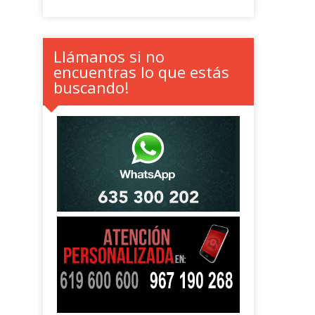
Llámanos si no
encuentras lo que estás
buscando!