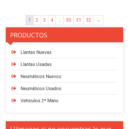
1
2
3
4
…
30
31
32
→
PRODUCTOS
Llantas Nuevas
Llantas Usadas
Neumáticos Nuevos
Neumáticos Usados
Vehículos 2ª Mano
Llámanos si no encuentras lo que