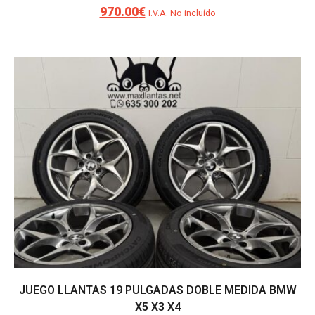
970.00
€
El
El
I.V.A. No incluído
precio
precio
original
actual
era:
es:
1,100.00€.
970.00€.
JUEGO LLANTAS 19 PULGADAS DOBLE MEDIDA BMW
X5 X3 X4