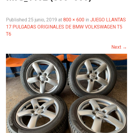
Published
25 junio, 2019
at
800 × 600
in
JUEGO LLANTAS
17 PULGADAS ORIGINALES DE BMW VOLKSWAGEN T5
T6
Next
→