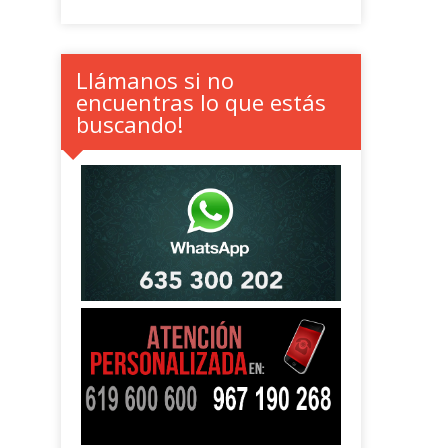
Llámanos si no
encuentras lo que estás
buscando!