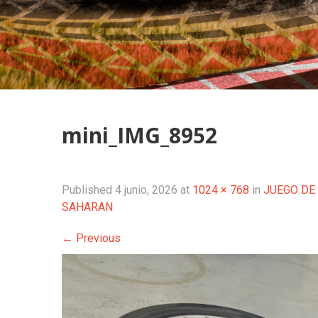
mini_IMG_8952
Published
4 junio, 2026
at
1024 × 768
in
JUEGO DE
SAHARAN
←
Previous