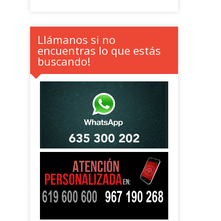
Llámanos si no
encuentras lo que estás
buscando!