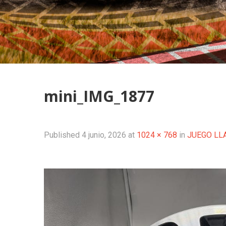
mini_IMG_1877
Published
4 junio, 2026
at
1024 × 768
in
JUEGO LL