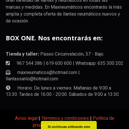
Gran variedad de llantas y neumaticos en todas las
marcas y medidas. En Maxneumáticos encontrarás la más
amplia y completa oferta de llantas neumáticos nuevos y
de ocasión.
BOX ONE. Nos encontrarás en:
Tienda y taller:
Paseo Circunvalación, 57 - Bajo.
967 544 386 | 619 600 600 | Whatsapp: 635 300 202
maxneumaticos@hotmail.com |
llantassanlo@hotmail.com
Horario: De lunes a viernes. Mañanas de 9:00 a
13:30. Tardes de 16:00 - 20:00. Sábados de 9:00 a 13:30
Aviso legal
|
Términos y condiciones
|
Política de
privacidad
|
Política de cookies
Si continuas utilizando este