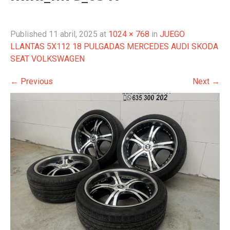
Published
11 abril, 2025
at
1024 × 768
in
JUEGO
LLANTAS 5X112 18 PULGADAS MERCEDES AUDI SKODA
SEAT VOLKSWAGEN
←
Previous
Next
→