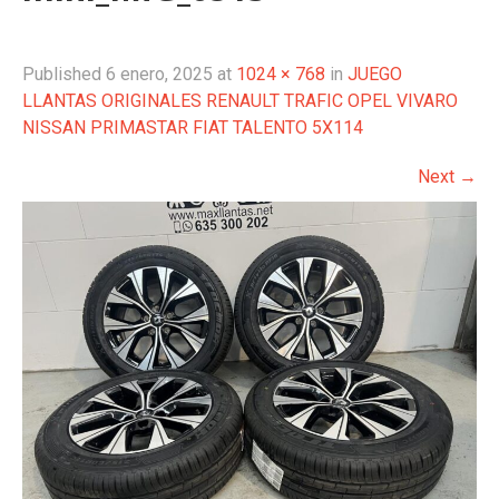
Published
6 enero, 2025
at
1024 × 768
in
JUEGO
LLANTAS ORIGINALES RENAULT TRAFIC OPEL VIVARO
NISSAN PRIMASTAR FIAT TALENTO 5X114
Next
→