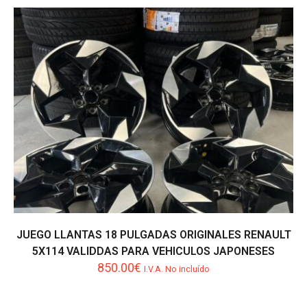
era:
es:
830.00€.
450.00€.
JUEGO LLANTAS 18 PULGADAS ORIGINALES RENAULT
5X114 VALIDDAS PARA VEHICULOS JAPONESES
850.00
€
I.V.A. No incluído