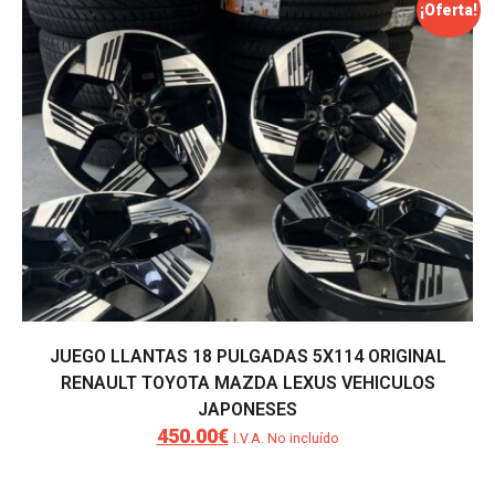
¡Oferta!
950.00€.
750.00€.
JUEGO LLANTAS 18 PULGADAS 5X114 ORIGINAL
RENAULT TOYOTA MAZDA LEXUS VEHICULOS
JAPONESES
450.00
€
El
El
I.V.A. No incluído
precio
precio
original
actual