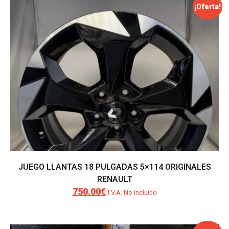
¡Oferta!
JUEGO LLANTAS 18 PULGADAS 5×114 ORIGINALES
RENAULT
750.00
€
El
El
I.V.A. No incluído
precio
precio
original
actual
era:
es: