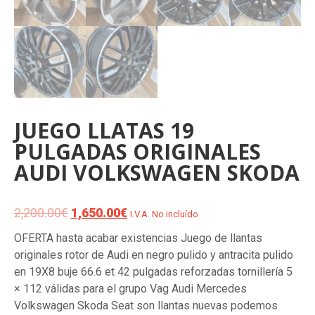
JUEGO LLATAS 19
PULGADAS ORIGINALES
AUDI VOLKSWAGEN SKODA
2,200.00
€
El
1,650.00
€
El
I.V.A. No incluído
precio
precio
OFERTA hasta acabar existencias Juego de llantas
original
actual
originales rotor de Audi en negro pulido y antracita pulido
era:
es:
en 19X8 buje 66.6 et 42 pulgadas reforzadas tornillería 5
2,200.00€.
1,650.00€.
× 112 válidas para el grupo Vag Audi Mercedes
Volkswagen Skoda Seat son llantas nuevas podemos