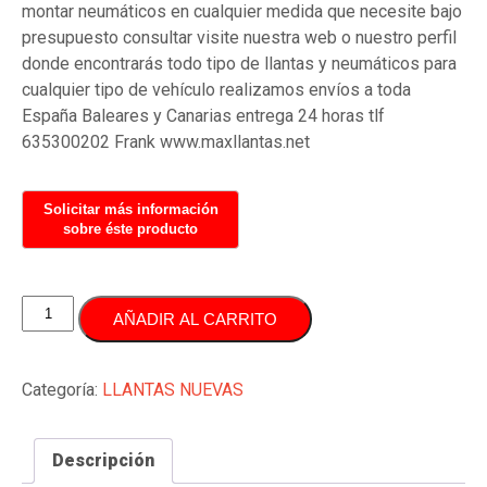
montar neumáticos en cualquier medida que necesite bajo
presupuesto consultar visite nuestra web o nuestro perfil
donde encontrarás todo tipo de llantas y neumáticos para
cualquier tipo de vehículo realizamos envíos a toda
España Baleares y Canarias entrega 24 horas tlf
635300202 Frank www.maxllantas.net
JUEGO
AÑADIR AL CARRITO
LLATAS
19
PULGADAS
Categoría:
LLANTAS NUEVAS
ORIGINALES
AUDI
Descripción
VOLKSWAGEN