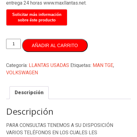
entrega 24 horas www.maxllantas.net.
JUEGO
AÑADIR AL CARRITO
LLANTAS
17
PULGADAS
Categoría:
LLANTAS USADAS
Etiquetas:
MAN TGE
,
5X120
VOLKSWAGEN
ORIGINALES
VOLKSWAGEN
Descripción
CRAFTER
T5
T6
Descripción
MAN
TGE
PARA CONSULTAS TENEMOS A SU DISPOSICIÓN
cantidad
VARIOS TELÉFONOS EN LOS CUALES LES