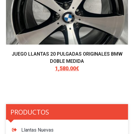
JUEGO LLANTAS 20 PULGADAS ORIGINALES BMW
DOBLE MEDIDA
1,580.00
€
El
El
precio
precio
original
actual
era:
es:
1,900.00€.
1,580.00€.
PRODUCTOS
Llantas Nuevas