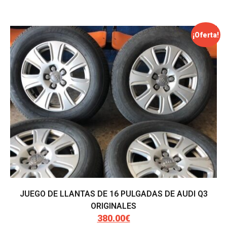
¡Oferta!
JUEGO DE LLANTAS DE 16 PULGADAS DE AUDI Q3
ORIGINALES
380.00
€
El
El