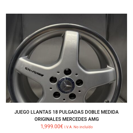
precio
precio
original
actual
era:
es:
450.00€.
380.00€.
JUEGO LLANTAS 18 PULGADAS DOBLE MEDIDA
ORIGINALES MERCEDES AMG
1,999.00
€
I.V.A. No incluído