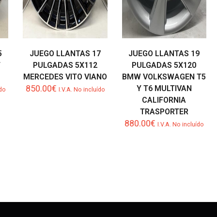
5
JUEGO LLANTAS 17
JUEGO LLANTAS 19
T
PULGADAS 5X112
PULGADAS 5X120
MERCEDES VITO VIANO
BMW VOLKSWAGEN T5
850.00
€
Y T6 MULTIVAN
ído
I.V.A. No incluído
CALIFORNIA
TRASPORTER
880.00
€
I.V.A. No incluído