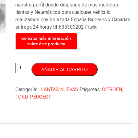
nuestro perfil donde dispones de mas modelos
llantas y Neumáticos para cualquier vehículo
realizamos envíos a toda España Baleares y Canarias
entrega 24 horas tlf 635300202 Frank
JUEGO
AÑADIR AL CARRITO
LLANTAS
17
PULGADAS
Categoría:
LLANTAS NUEVAS
Etiquetas:
CITROEN
,
5X108
FORD
,
PEUGEOT
CITROEN
PEUGEOT
cantidad