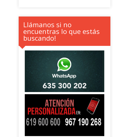
Llámanos si no
encuentras lo que estás
buscando!