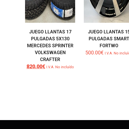
JUEGO LLANTAS 17
JUEGO LLANTAS 1
PULGADAS 5X130
PULGADAS SMAR
MERCEDES SPRINTER
FORTWO
500.00
€
VOLKSWAGEN
I.V.A. No inclu
CRAFTER
820.00
€
El
El
I.V.A. No incluído
precio
precio
original
actual
era:
es:
890.00€.
820.00€.