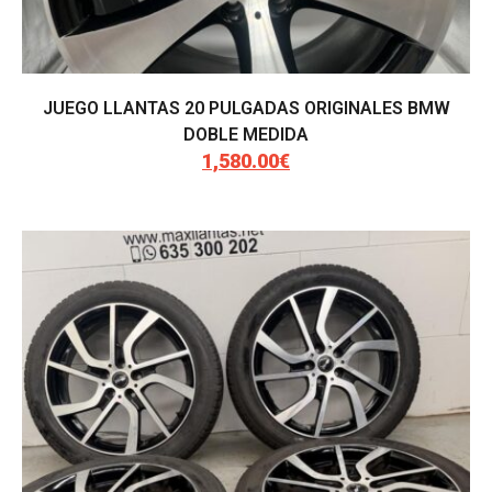
JUEGO LLANTAS 20 PULGADAS ORIGINALES BMW
DOBLE MEDIDA
1,580.00
€
El
El
precio
precio
original
actual
era:
es:
1,900.00€.
1,580.00€.