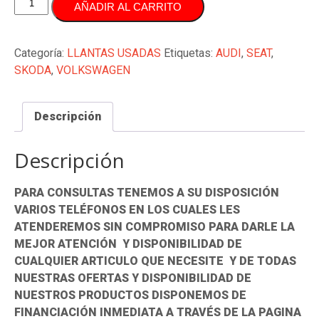
AÑADIR AL CARRITO
DE
LLANTAS
16
Categoría:
LLANTAS USADAS
Etiquetas:
AUDI
,
SEAT
,
PULGADAS
SKODA
,
VOLKSWAGEN
WW
AUDI
Descripción
SEAT
5X112
cantidad
Descripción
PARA CONSULTAS TENEMOS A SU DISPOSICIÓN
VARIOS TELÉFONOS EN LOS CUALES LES
ATENDEREMOS SIN COMPROMISO PARA DARLE LA
MEJOR ATENCIÓN Y DISPONIBILIDAD DE
CUALQUIER ARTICULO QUE NECESITE Y DE TODAS
NUESTRAS OFERTAS Y DISPONIBILIDAD DE
NUESTROS PRODUCTOS DISPONEMOS DE
FINANCIACIÓN INMEDIATA A TRAVÉS DE LA PAGINA