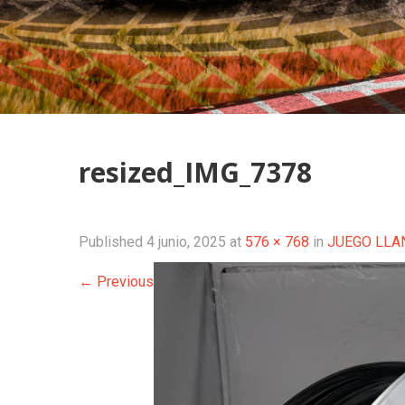
resized_IMG_7378
Published
4 junio, 2025
at
576 × 768
in
JUEGO LLA
←
Previous