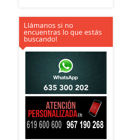
Llámanos si no
encuentras lo que estás
buscando!