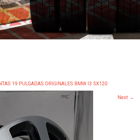
NTAS 19 PULGADAS ORIGINALES BMW I3 5X120
Next
→