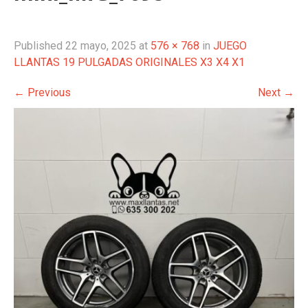
Published
22 mayo, 2025
at
576 × 768
in
JUEGO
LLANTAS 19 PULGADAS ORIGINALES X3 X4 X1
←
Previous
Next
→