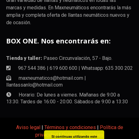
Gran variedad de llantas y neumaticos en todas las
marcas y medidas. En Maxneumáticos encontrarás la más
amplia y completa oferta de llantas neumáticos nuevos y
de ocasión.
BOX ONE. Nos encontrarás en:
Tienda y taller:
Paseo Circunvalación, 57 - Bajo.
967 544 386 | 619 600 600 | Whatsapp: 635 300 202
maxneumaticos@hotmail.com |
llantassanlo@hotmail.com
Horario: De lunes a viernes. Mañanas de 9:00 a
13:30. Tardes de 16:00 - 20:00. Sábados de 9:00 a 13:30
Aviso legal
|
Términos y condiciones
|
Política de
privacidad
|
Política de cookies
Si continuas utilizando este