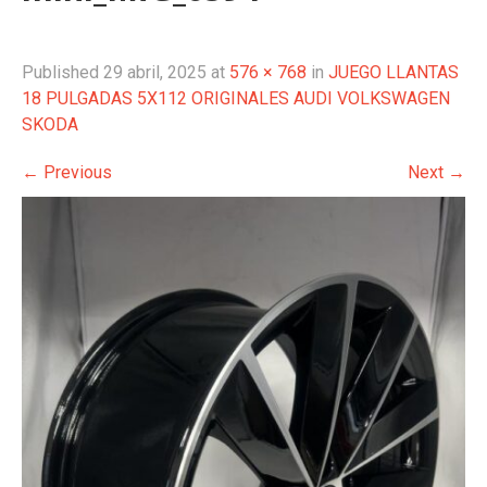
Published
29 abril, 2025
at
576 × 768
in
JUEGO LLANTAS
18 PULGADAS 5X112 ORIGINALES AUDI VOLKSWAGEN
SKODA
←
Previous
Next
→