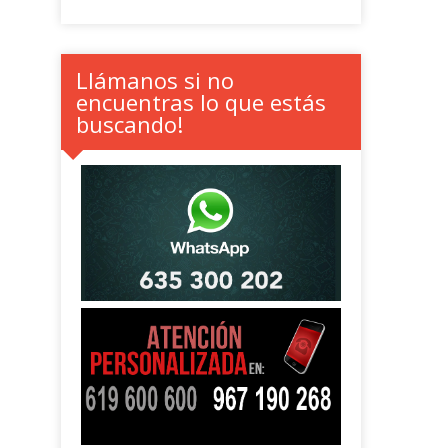
Llámanos si no
encuentras lo que estás
buscando!