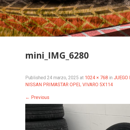
mini_IMG_6280
Published
24 marzo, 2025
at
1024 × 768
in
JUEGO 
NISSAN PRIMASTAR OPEL VIVARO 5X114
←
Previous