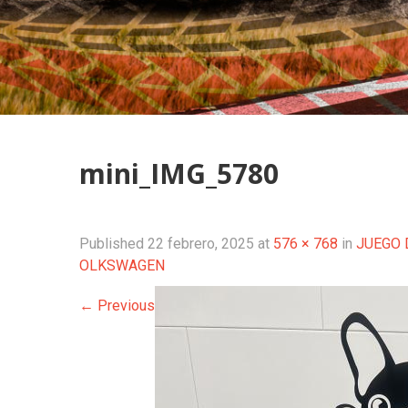
mini_IMG_5780
Published
22 febrero, 2025
at
576 × 768
in
JUEGO 
OLKSWAGEN
←
Previous