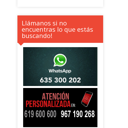
Llámanos si no
encuentras lo que estás
buscando!