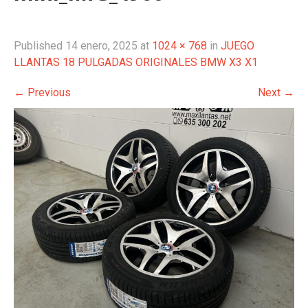
Published
14 enero, 2025
at
1024 × 768
in
JUEGO
LLANTAS 18 PULGADAS ORIGINALES BMW X3 X1
←
Previous
Next
→