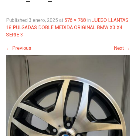
Published
3 enero, 2025
at
576 × 768
in
JUEGO LLANTAS
18 PULGADAS DOBLE MEDIDA ORIGINAL BMW X3 X4
SERIE 3
←
Previous
Next
→