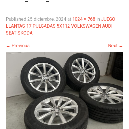
Published
25 diciembre, 2024
at
1024 × 768
in
JUEGO
LLANTAS 17 PULGADAS 5X112 VOLKSWAGEN AUDI
SEAT SKODA
←
Previous
Next
→