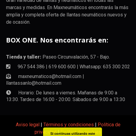
Gran variedad de llantas y neumaticos en todas las
marcas y medidas. En Maxneumáticos encontrarás la más
amplia y completa oferta de llantas neumáticos nuevos y
de ocasión.
BOX ONE. Nos encontrarás en:
Tienda y taller:
Paseo Circunvalación, 57 - Bajo.
967 544 386 | 619 600 600 | Whatsapp: 635 300 202
maxneumaticos@hotmail.com |
llantassanlo@hotmail.com
Horario: De lunes a viernes. Mañanas de 9:00 a
13:30. Tardes de 16:00 - 20:00. Sábados de 9:00 a 13:30
Aviso legal
|
Términos y condiciones
|
Política de
privacidad
|
Política de cookies
Si continuas utilizando este