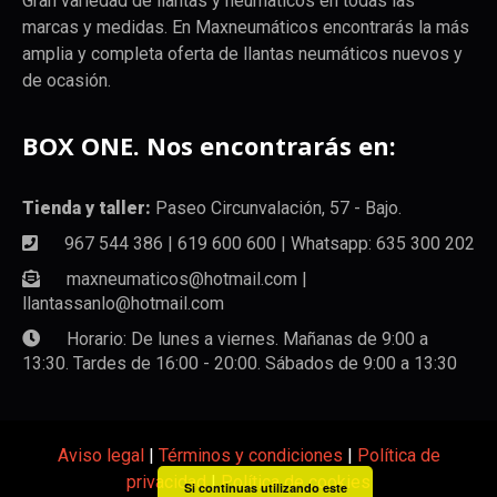
Gran variedad de llantas y neumaticos en todas las
marcas y medidas. En Maxneumáticos encontrarás la más
amplia y completa oferta de llantas neumáticos nuevos y
de ocasión.
BOX ONE. Nos encontrarás en:
Tienda y taller:
Paseo Circunvalación, 57 - Bajo.
967 544 386 | 619 600 600 | Whatsapp: 635 300 202
maxneumaticos@hotmail.com |
llantassanlo@hotmail.com
Horario: De lunes a viernes. Mañanas de 9:00 a
13:30. Tardes de 16:00 - 20:00. Sábados de 9:00 a 13:30
Aviso legal
|
Términos y condiciones
|
Política de
privacidad
|
Política de cookies
Si continuas utilizando este