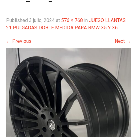
Published
3 julio, 2024
at
576 × 768
in
JUEGO LLANTAS
21 PULGADAS DOBLE MEDIDA PARA BMW X5 Y X6
←
Previous
Next
→