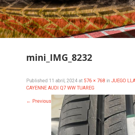
mini_IMG_8232
Published
11 abril, 2024
at
576 × 768
in
JUEGO LL
CAYENNE AUDI Q7 WW TUAREG
←
Previous