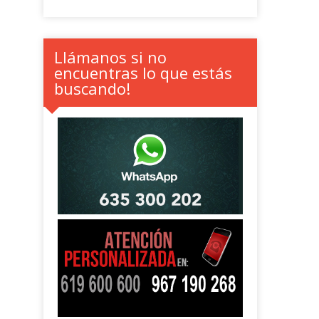
Llámanos si no
encuentras lo que estás
buscando!